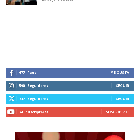
Suscríbete a nuestro boletín diario y
recibe todas las noticias del vapeo y la
reducción de daños en tu correo
electrónico.
Subscribe to our daily clipping and
receive all the news of vaping and
tobacco harm reduction in your email.
677
Fans
ME GUSTA
SUBSCRIBIRSE
590
Seguidores
SEGUIR
747
Seguidores
SEGUIR
74
Suscriptores
SUSCRIBIRTE