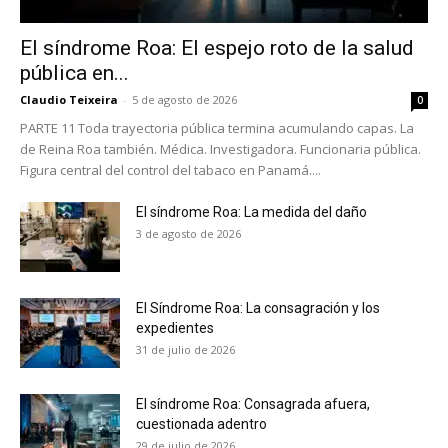
El síndrome Roa: El espejo roto de la salud
pública en...
Claudio Teixeira
-
5 de agosto de 2026
0
PARTE 11 Toda trayectoria pública termina acumulando capas. La
de Reina Roa también. Médica. Investigadora. Funcionaria pública.
Figura central del control del tabaco en Panamá....
El síndrome Roa: La medida del daño
3 de agosto de 2026
El Síndrome Roa: La consagración y los
expedientes
31 de julio de 2026
No te pierdas de las
El síndrome Roa: Consagrada afuera,
cuestionada adentro
últimas noticias
29 de julio de 2026