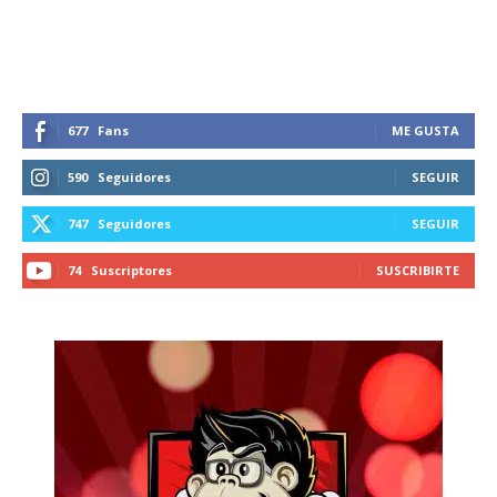
recibe todas las noticias del vapeo y la
reducción de daños en tu correo
electrónico.
Subscribe to our daily clipping and
receive all the news of vaping and
677
Fans
ME GUSTA
tobacco harm reduction in your email.
590
Seguidores
SEGUIR
SUBSCRIBIRSE
747
Seguidores
SEGUIR
74
Suscriptores
SUSCRIBIRTE