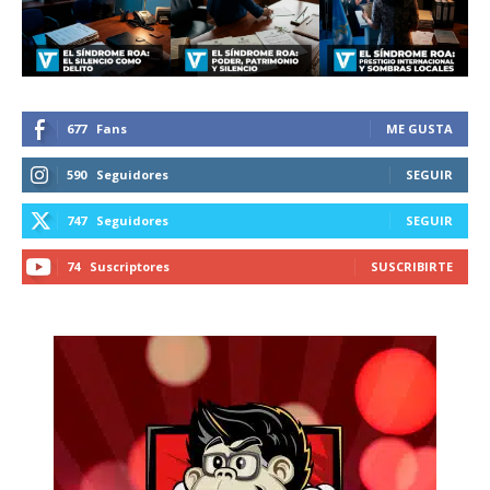
recibe todas las noticias del vapeo y la
reducción de daños en tu correo
electrónico.
Subscribe to our daily clipping and
receive all the news of vaping and
677
Fans
ME GUSTA
tobacco harm reduction in your email.
590
Seguidores
SEGUIR
SUBSCRIBIRSE
747
Seguidores
SEGUIR
74
Suscriptores
SUSCRIBIRTE