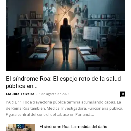
El síndrome Roa: El espejo roto de la salud
pública en...
Claudio Teixeira
-
5 de agosto de 2026
0
PARTE 11 Toda trayectoria pública termina acumulando capas. La
de Reina Roa también. Médica. Investigadora. Funcionaria pública.
Figura central del control del tabaco en Panamá....
El síndrome Roa: La medida del daño