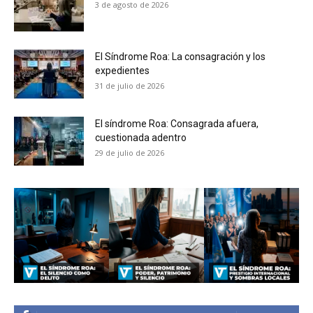
3 de agosto de 2026
No te pierdas de las
El Síndrome Roa: La consagración y los
últimas noticias
expedientes
31 de julio de 2026
Suscríbete a nuestro boletín diario y
recibe todas las noticias del vapeo y la
El síndrome Roa: Consagrada afuera,
reducción de daños en tu correo
cuestionada adentro
electrónico.
29 de julio de 2026
Subscribe to our daily clipping and
receive all the news of vaping and
tobacco harm reduction in your email.
SUBSCRIBIRSE