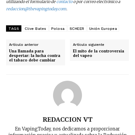
utilizando el formulario de
contacto
o por correo electrónico a
redaccion@thevapingtoday.com
.
No te pierdas de las
últimas noticias
TAGS
Clive Bates
Polosa
SCHEER
Unión Europea
Suscríbete a nuestro boletín diario y
recibe todas las noticias del vapeo y la
Artículo anterior
Artículo siguiente
reducción de daños en tu correo
Una llamada para
El mito de la controversia
despertar: la lucha contra
del vapeo
electrónico.
el tabaco debe cambiar
Subscribe to our daily clipping and
receive all the news of vaping and
tobacco harm reduction in your email.
SUBSCRIBIRSE
REDACCION VT
En VapingToday, nos dedicamos a proporcionar