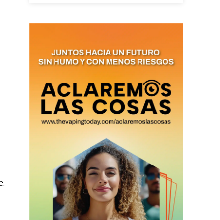
as últimas
ario y recibe todas las
l
ión de daños en tu correo
 and receive all the news
duction in your email.
SUBSCRIBIRSE
e.