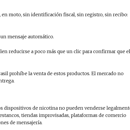
n moto, sin identificación fiscal, sin registro, sin recibo:
No te pierdas de l
noticias
 un mensaje automático.
Suscríbete a nuestro boletín di
uelen reducirse a poco más que un clic para confirmar que e
noticias del vapeo y la reducc
electrónico.
rasil prohíbe la venta de estos productos. El mercado no
Subscribe to our daily clipping
ntrega.
of vaping and tobacco harm re
otros dispositivos de nicotina no pueden venderse legalment
en estancos, tiendas improvisadas, plataformas de comercio
iones de mensajería.