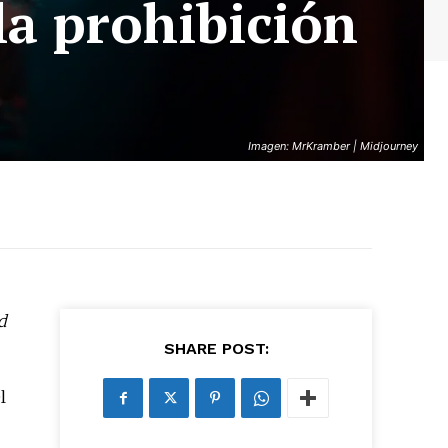
la prohibición
Imagen: MrKramber | Midjourney
d
SHARE POST:
l