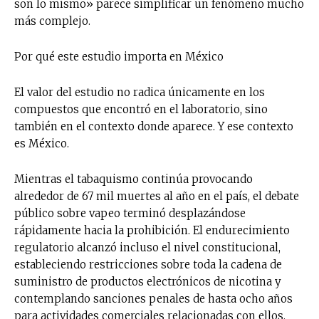
son lo mismo» parece simplificar un fenómeno mucho
más complejo.
Suscríbete a nuestro boletín diario y
recibe todas las noticias del vapeo y la
Por qué este estudio importa en México
reducción de daños en tu correo
electrónico.
El valor del estudio no radica únicamente en los
Subscribe to our daily clipping and
compuestos que encontró en el laboratorio, sino
receive all the news of vaping and
también en el contexto donde aparece. Y ese contexto
tobacco harm reduction in your email.
es México.
SUBSCRIBIRSE
Mientras el tabaquismo continúa provocando
alrededor de 67 mil muertes al año en el país, el debate
público sobre vapeo terminó desplazándose
rápidamente hacia la prohibición. El endurecimiento
regulatorio alcanzó incluso el nivel constitucional,
estableciendo restricciones sobre toda la cadena de
suministro de productos electrónicos de nicotina y
contemplando sanciones penales de hasta ocho años
para actividades comerciales relacionadas con ellos.