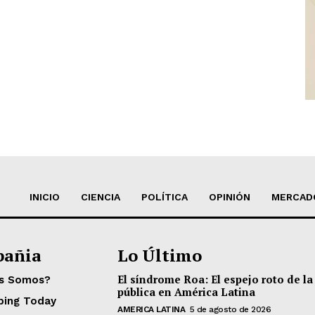
INICIO
CIENCIA
POLÍTICA
OPINIÓN
MERCAD
añia
Lo Último
El síndrome Roa: El espejo roto de la
es Somos?
pública en América Latina
ping Today
AMERICA LATINA
5 de agosto de 2026