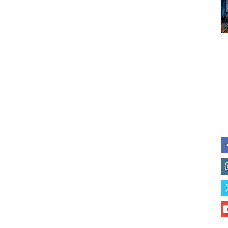
Subscribe to our daily clipping
of vaping and tobacco harm re