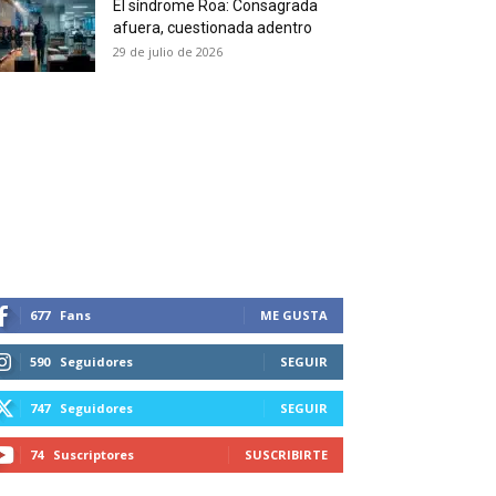
El síndrome Roa: Consagrada
 and receive all the news
afuera, cuestionada adentro
duction in your email.
29 de julio de 2026
SUBSCRIBIRSE
677
Fans
ME GUSTA
590
Seguidores
SEGUIR
747
Seguidores
SEGUIR
74
Suscriptores
SUSCRIBIRTE