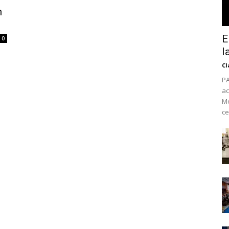
n
E
0
l
Cl
PA
ac
Mé
ce
No te pierdas de l
noticias
Suscríbete a nuestro boletín di
noticias del vapeo y la reducc
electrónico.