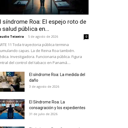
l síndrome Roa: El espejo roto de
a salud pública en...
audio Teixeira
-
5 de agosto de 2026
0
RTE 11 Toda trayectoria pública termina
umulando capas. La de Reina Roa también.
dica. Investigadora. Funcionaria pública. Figura
ntral del control del tabaco en Panamá....
El síndrome Roa: La medida del
daño
as últimas
3 de agosto de 2026
El Síndrome Roa: La
ario y recibe todas las
consagración y los expedientes
ión de daños en tu correo
31 de julio de 2026