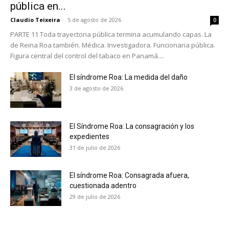
pública en...
Claudio Teixeira
-
5 de agosto de 2026
0
PARTE 11 Toda trayectoria pública termina acumulando capas. La
de Reina Roa también. Médica. Investigadora. Funcionaria pública.
Figura central del control del tabaco en Panamá....
El síndrome Roa: La medida del daño
3 de agosto de 2026
El Síndrome Roa: La consagración y los
expedientes
31 de julio de 2026
El síndrome Roa: Consagrada afuera,
cuestionada adentro
No te pierdas de las
29 de julio de 2026
últimas noticias