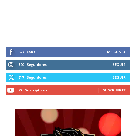
Suscríbete a nuestro boletín diario y
recibe todas las noticias del vapeo y la
reducción de daños en tu correo
electrónico.
Subscribe to our daily clipping and
receive all the news of vaping and
tobacco harm reduction in your email.
677
Fans
ME GUSTA
SUBSCRIBIRSE
590
Seguidores
SEGUIR
747
Seguidores
SEGUIR
74
Suscriptores
SUSCRIBIRTE