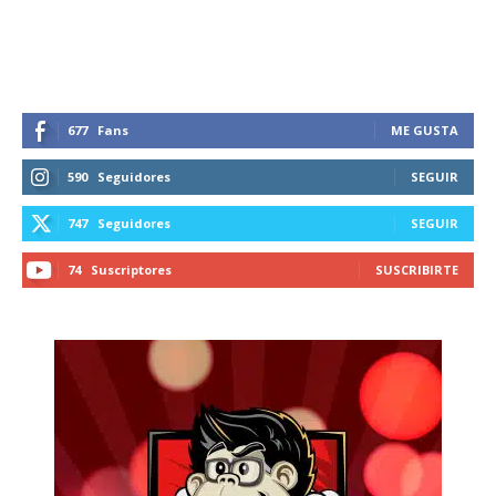
recibe todas las noticias del vapeo y la
reducción de daños en tu correo
electrónico.
Subscribe to our daily clipping and
receive all the news of vaping and
677
Fans
ME GUSTA
tobacco harm reduction in your email.
590
Seguidores
SEGUIR
SUBSCRIBIRSE
747
Seguidores
SEGUIR
74
Suscriptores
SUSCRIBIRTE