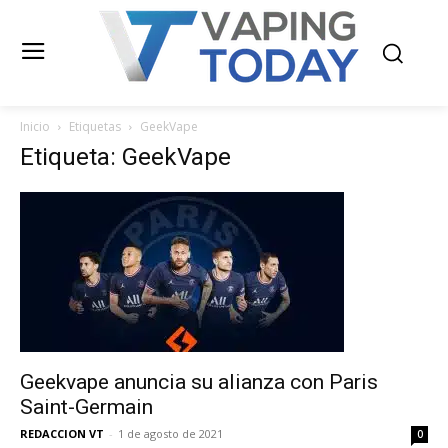
Inicio
Etiquetas
GeekVape
Etiqueta: GeekVape
Geekvape anuncia su alianza con Paris
Saint-Germain
REDACCION VT
-
1 de agosto de 2021
0