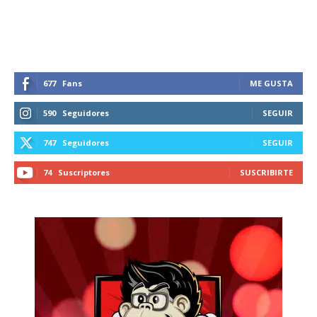
recibe todas las noticias del vapeo y la
reducción de daños en tu correo
electrónico.
Subscribe to our daily clipping and
receive all the news of vaping and
677
Fans
ME GUSTA
tobacco harm reduction in your email.
590
Seguidores
SEGUIR
SUBSCRIBIRSE
747
Seguidores
SEGUIR
74
Suscriptores
SUSCRIBIRTE