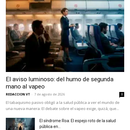
El aviso luminoso: del humo de segunda
mano al vapeo
REDACCION VT
-
7 de agosto de 2026
0
El tabaquismo pasivo obligó a la salud pública a ver el mundo de
una nueva manera. El debate sobre el vapeo exige, quizá, que...
El síndrome Roa: El espejo roto de la salud
pública en...