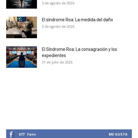
5 de agosto de 2026
No te pierdas de las
El síndrome Roa: La medida del daño
3 de agosto de 2026
últimas noticias
Suscríbete a nuestro boletín diario y
El Síndrome Roa: La consagración y los
recibe todas las noticias del vapeo y la
expedientes
reducción de daños en tu correo
31 de julio de 2026
electrónico.
Subscribe to our daily clipping and
receive all the news of vaping and
tobacco harm reduction in your email.
SUBSCRIBIRSE
677
Fans
ME GUSTA