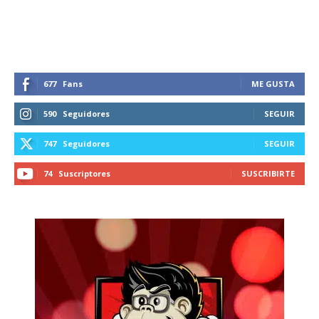
recibe todas las noticias del vapeo y la
reducción de daños en tu correo
electrónico.
Subscribe to our daily clipping and
receive all the news of vaping and
677
Fans
ME GUSTA
tobacco harm reduction in your email.
590
Seguidores
SEGUIR
SUBSCRIBIRSE
747
Seguidores
SEGUIR
74
Suscriptores
SUSCRIBIRTE