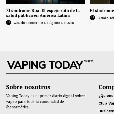
El síndrome Roa: El espejo roto de la
El síndrome
salud pública en América Latina
Claudio Tei
Claudio Teixeira
-
5 De Agosto De 2026
VAPING TODAY
NEWS
Sobre nosotros
Comp
Vaping Today es el primer diario digital sobre
¿Quién
vapeo para toda la comunidad de
Club Va
Iberoamérica.
Busines