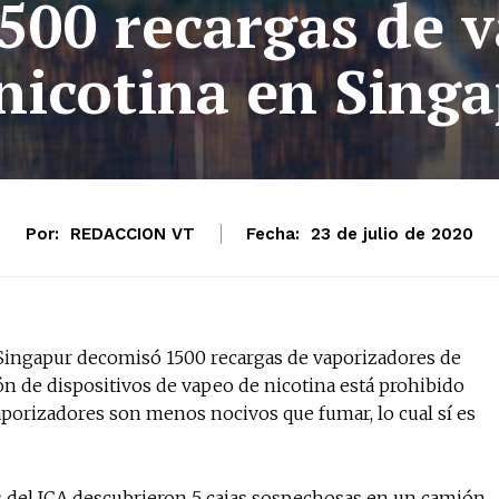
00 recargas de v
nicotina en Sing
Por:
REDACCION VT
Fecha:
23 de julio de 2020
No te pierdas de l
noticias
 Singapur decomisó 1500 recargas de vaporizadores de
ación de dispositivos de vapeo de nicotina está prohibido
Suscríbete a nuestro boletín di
vaporizadores son menos nocivos que fumar, lo cual sí es
noticias del vapeo y la reducc
electrónico.
Subscribe to our daily clipping
es del ICA descubrieron 5 cajas sospechosas en un camión