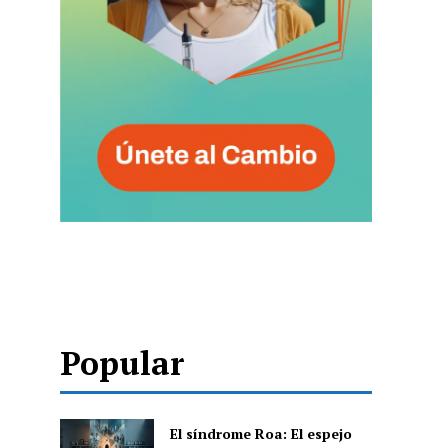
Popular
El síndrome Roa: El espejo