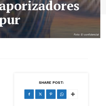
aporizadores
apur
Foto: El confidencial
as últimas
SHARE POST:
ario y recibe todas las
ión de daños en tu correo
 and receive all the news