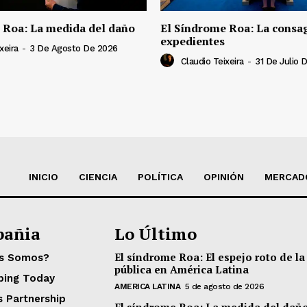
 Roa: La medida del daño
El Síndrome Roa: La consag
expedientes
xeira
-
3 De Agosto De 2026
Claudio Teixeira
-
31 De Julio 
INICIO
CIENCIA
POLÍTICA
OPINIÓN
MERCAD
añia
Lo Último
El síndrome Roa: El espejo roto de la
es Somos?
pública en América Latina
ping Today
AMERICA LATINA
5 de agosto de 2026
s Partnership
El síndrome Roa: La medida del dañ