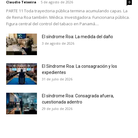
Claudio Teixeira
-
5 de agosto de 2026
0
PARTE 11 Toda trayectoria pública termina acumulando capas. La
de Reina Roa también. Médica. Investigadora. Funcionaria pública.
Figura central del control del tabaco en Panamá....
El síndrome Roa: La medida del daño
3 de agosto de 2026
El Síndrome Roa: La consagración y los
expedientes
31 de julio de 2026
El síndrome Roa: Consagrada afuera,
cuestionada adentro
29 de julio de 2026
No te pierdas de las
últimas noticias
Suscríbete a nuestro boletín diario y