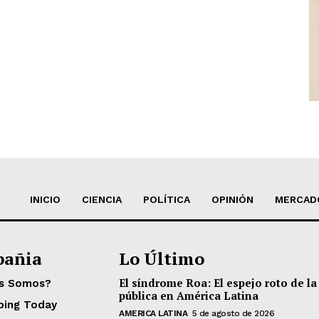
INICIO
CIENCIA
POLÍTICA
OPINIÓN
MERCAD
añia
Lo Último
El síndrome Roa: El espejo roto de la
es Somos?
pública en América Latina
ping Today
AMERICA LATINA
5 de agosto de 2026