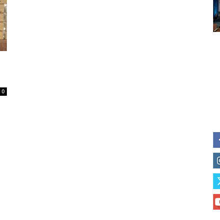
Subscribe to our daily clipping
of vaping and tobacco harm re
0