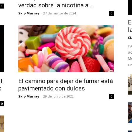
verdad sobre la nicotina a...
1
Skip Murray
-
27 de marzo de 2024
0
E
l
Cl
PA
ac
Mé
ce
l:
El camino para dejar de fumar está
No te pierdas de l
s
pavimentado con dulces
noticias
Skip Murray
-
29 de junio de 2022
0
0
Suscríbete a nuestro boletín di
noticias del vapeo y la reducc
electrónico.