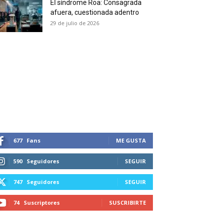
El síndrome Roa: Consagrada
 and receive all the news
afuera, cuestionada adentro
duction in your email.
29 de julio de 2026
SUBSCRIBIRSE
677
Fans
ME GUSTA
590
Seguidores
SEGUIR
747
Seguidores
SEGUIR
74
Suscriptores
SUSCRIBIRTE