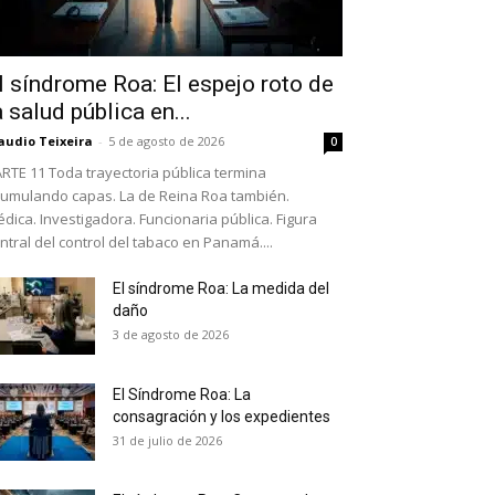
l síndrome Roa: El espejo roto de
a salud pública en...
audio Teixeira
-
5 de agosto de 2026
0
RTE 11 Toda trayectoria pública termina
umulando capas. La de Reina Roa también.
dica. Investigadora. Funcionaria pública. Figura
ntral del control del tabaco en Panamá....
El síndrome Roa: La medida del
daño
as últimas
3 de agosto de 2026
El Síndrome Roa: La
ario y recibe todas las
consagración y los expedientes
ión de daños en tu correo
31 de julio de 2026