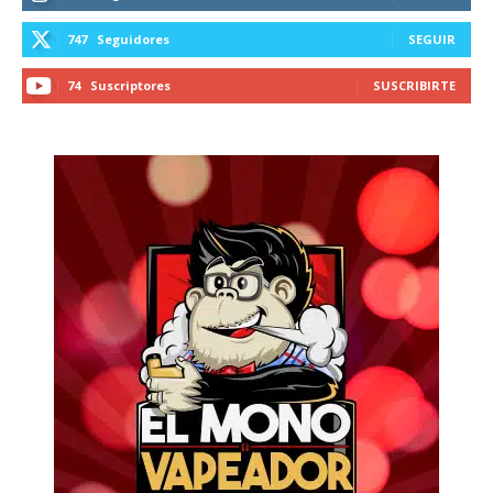
747
Seguidores
SEGUIR
74
Suscriptores
SUSCRIBIRTE