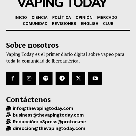
VAPING TODAY
INICIO
CIENCIA
POLÍTICA
OPINIÓN
MERCADO
COMUNIDAD
REVISIONES
ENGLISH
CLUB
Sobre nosotros
Vaping Today es el primer diario digital sobre vapeo para
toda la comunidad de Iberoamérica.
Contáctenos
info@thevapingtoday.com
business@thevapingtoday.com
Redacción: c3press@proton.me
direccion@thevapingtoday.com