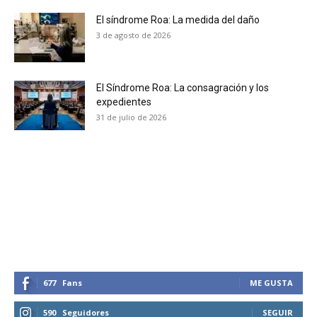
El síndrome Roa: La medida del daño
No te pierdas de las
3 de agosto de 2026
últimas noticias
Suscríbete a nuestro boletín diario y
El Síndrome Roa: La consagración y los
recibe todas las noticias del vapeo y la
expedientes
reducción de daños en tu correo
31 de julio de 2026
electrónico.
Subscribe to our daily clipping and
receive all the news of vaping and
tobacco harm reduction in your email.
SUBSCRIBIRSE
677
Fans
ME GUSTA
590
Seguidores
SEGUIR