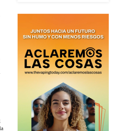
,
as últimas
ario y recibe todas las
ión de daños en tu correo
o
 and receive all the news
—
duction in your email.
SUBSCRIBIRSE
l
la