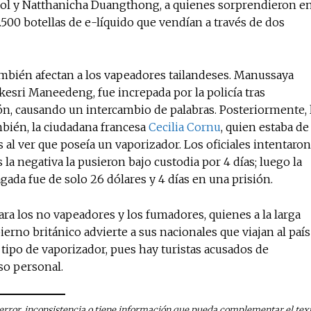
pol y Natthanicha Duangthong, a quienes sorprendieron e
500 botellas de e-líquido que vendían a través de dos
también afectan a los vapeadores tailandeses. Manussaya
esri Maneedeng, fue increpada por la policía tras
n, causando un intercambio de palabras. Posteriormente, 
mbién, la ciudadana francesa
Cecilia Cornu
, quien estaba de
s al ver que poseía un vaporizador. Los oficiales intentaron
 la negativa la pusieron bajo custodia por 4 días; luego la
ada fue de solo 26 dólares y 4 días en una prisión.
para los no vapeadores y los fumadores, quienes a la larga
ierno británico advierte a sus nacionales que viajan al país
tipo de vaporizador, pues hay turistas acusados de
uso personal.
n error, inconsistencia o tiene información que pueda complementar el text