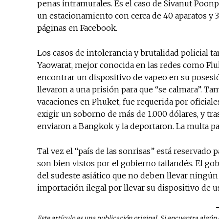
penas intramurales. Es el caso de Sivanut Poon
un estacionamiento con cerca de 40 aparatos y 3.
páginas en Facebook.
Los casos de intolerancia y brutalidad policial 
Yaowarat, mejor conocida en las redes como Fluk
encontrar un dispositivo de vapeo en su posesió
llevaron a una prisión para que “se calmara”. Ta
vacaciones en Phuket, fue requerida por oficiale
exigir un soborno de más de 1.000 dólares, y tras
enviaron a Bangkok y la deportaron. La multa pag
Tal vez el “país de las sonrisas” está reservado 
son bien vistos por el gobierno tailandés. El gob
del sudeste asiático que no deben llevar ningún 
importación ilegal por llevar su dispositivo de 
Este artículo es una publicación original. Si encuentra algú