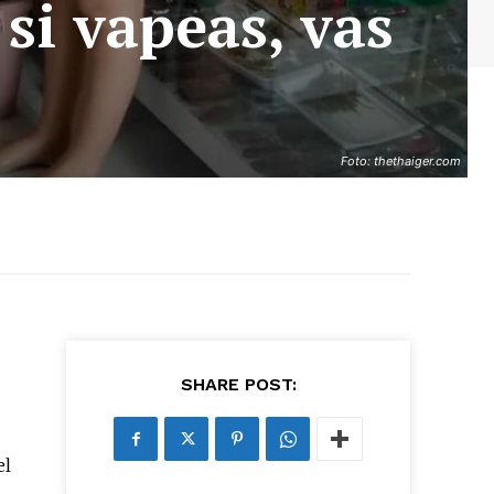
 si vapeas, vas
Foto: thethaiger.com
SHARE POST:
el