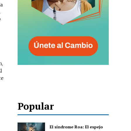
ra
a
e
n,
El
re
Popular
El síndrome Roa: El espejo