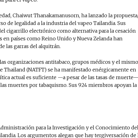
ciedad, Chaiwut Thanakamanusorn, ha lanzado la propuesta
No te pierdas de l
rso de legalidad a la industria del vapeo Tailandia. Sus
el cigarrillo electrónico como alternativa para la cesación
noticias
das en países como Reino Unido y Nueva Zelanda han
 las garras del alquitrán.
Suscríbete a nuestro boletín di
noticias del vapeo y la reducc
electrónico.
las organizaciones antitabaco, grupos médicos y el mism
ree Thailand (NATFT) se ha manifestado enérgicamente en
Subscribe to our daily clipping
ítica actual es suficiente —a pesar de las tasas de muerte
of vaping and tobacco harm re
án las muertes por tabaquismo. Sus 924 miembros apoyan la
dministración para la Investigación y el Conocimiento de
ilandia. Los argumentos alegan que hay tergiversación de 