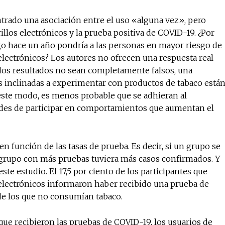
trado una asociación entre el uso «alguna vez», pero
illos electrónicos y la prueba positiva de COVID-19. ¿Por
igo hace un año pondría a las personas en mayor riesgo de
s electrónicos? Los autores no ofrecen una respuesta real
 los resultados no sean completamente falsos, una
as inclinadas a experimentar con productos de tabaco está
este modo, es menos probable que se adhieran al
ades de participar en comportamientos que aumentan el
n función de las tasas de prueba. Es decir, si un grupo se
 grupo con más pruebas tuviera más casos confirmados. Y
te estudio. El 17,5 por ciento de los participantes que
 electrónicos informaron haber recibido una prueba de
de los que no consumían tabaco.
 que recibieron las pruebas de COVID-19, los usuarios de