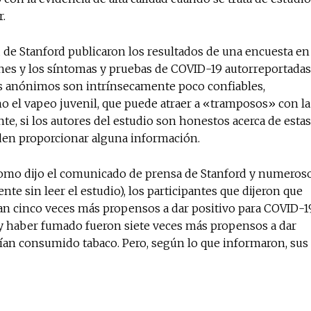
r.
d de Stanford publicaron los resultados de una encuesta en
No te pierdas de l
nes y los síntomas y pruebas de COVID-19 autorreportadas
noticias
tes anónimos son intrínsecamente poco confiables,
 el vapeo juvenil, que puede atraer a «tramposos» con la
nte, si los autores del estudio son honestos acerca de estas
Suscríbete a nuestro boletín di
noticias del vapeo y la reducc
eden proporcionar alguna información.
electrónico.
 Como dijo el comunicado de prensa de Stanford y numeros
Subscribe to our daily clipping
e sin leer el estudio), los participantes que dijeron que
of vaping and tobacco harm re
ran cinco veces más propensos a dar positivo para COVID-1
y haber fumado fueron siete veces más propensos a dar
bían consumido tabaco. Pero, según lo que informaron, sus