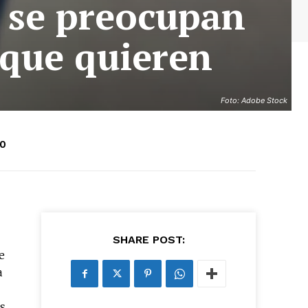
o se preocupan
 que quieren
Foto: Adobe Stock
20
SHARE POST:
e
a
os