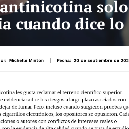
 antinicotina sol
cia cuando dice lo
or:
Michelle Minton
Fecha:
20 de septiembre de 20
otina les gusta reclamar el terreno científico superior.
 evidencia sobre los riesgos a largo plazo asociados con
a dejar de fumar. Pero, incluso cuando surgieron pruebas qu
s cigarrillos electrónicos, los opositores se opusieron. Cad
aciones o autores con conflictos de intereses reales o
on la evidencia de alta calidad cuando se trata de estudi