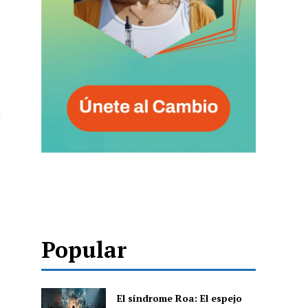
n
Popular
El síndrome Roa: El espejo