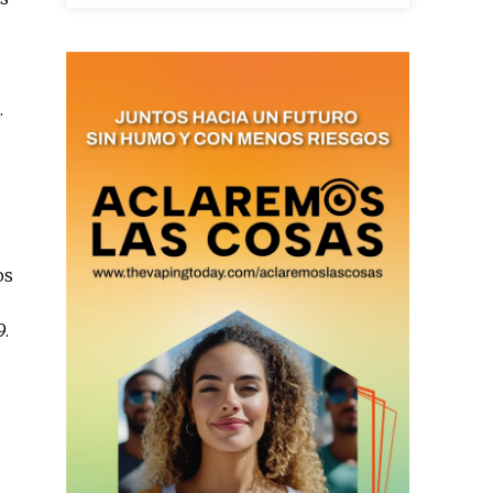
as últimas
.
ario y recibe todas las
ión de daños en tu correo
os
 and receive all the news
duction in your email.
9.
SUBSCRIBIRSE