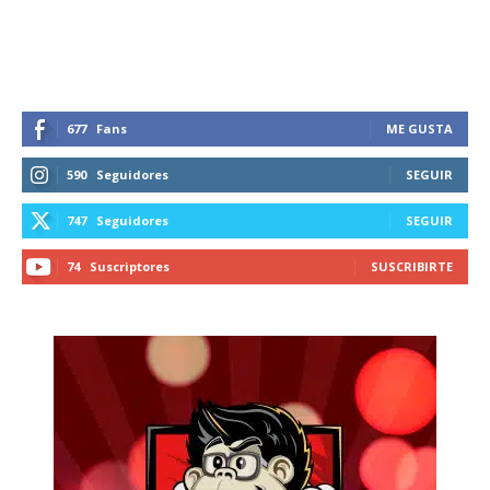
recibe todas las noticias del vapeo y la
reducción de daños en tu correo
electrónico.
Subscribe to our daily clipping and
receive all the news of vaping and
677
Fans
ME GUSTA
tobacco harm reduction in your email.
590
Seguidores
SEGUIR
SUBSCRIBIRSE
747
Seguidores
SEGUIR
74
Suscriptores
SUSCRIBIRTE