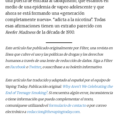
una puerta de entrada al tabaquismo, que estamos en
reducción de daños en tu correo
medio de una epidemia de vapeo adolescente y que
electrónico.
ahora se está formando una «generación
completamente nueva». “adicta a la nicotina”. Todas
Subscribe to our daily clipping and
receive all the news of vaping and
esas afirmaciones tienen un extraño parecido con
tobacco harm reduction in your email.
Reefer Madness
de la década de 1930.
SUBSCRIBIRSE
Este artículo fue publicado originalmente por Filter, una revista en
línea que cubre el uso y las políticas de drogas y los derechos
humanos a través de una lente de reducción de daños. Siga a Filter
en
Facebook
o
Twitter
, o suscríbase a su boletín informativo.
Este artículo fue traducido y adaptado al español por el equipo de
Vaping Today. Publicación original:
Why Aren’t We Celebrating the
End of Teenage Smoking?
. Si encuentra algún error, inconsistencia
o tiene información que pueda complementar el texto,
comuníquese utilizando el
formulario de contacto
o por correo
electrónico a
redaccion@thevapingtoday.com
.