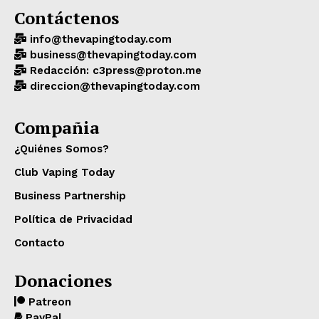
Contáctenos
info@thevapingtoday.com
business@thevapingtoday.com
Redacción: c3press@proton.me
direccion@thevapingtoday.com
Compañia
¿Quiénes Somos?
Club Vaping Today
Business Partnership
Política de Privacidad
Contacto
Donaciones
Patreon
PayPal