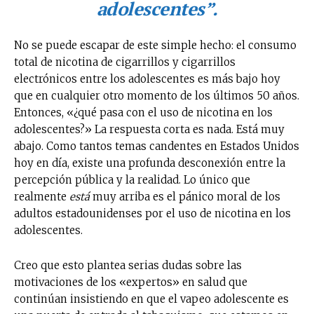
adolescentes”.
No se puede escapar de este simple hecho: el consumo
total de nicotina de cigarrillos y cigarrillos
electrónicos entre los adolescentes es más bajo hoy
que en cualquier otro momento de los últimos 50 años.
Entonces, «¿qué pasa con el uso de nicotina en los
adolescentes?» La respuesta corta es nada. Está muy
abajo. Como tantos temas candentes en Estados Unidos
hoy en día, existe una profunda desconexión entre la
percepción pública y la realidad. Lo único que
realmente
está
muy arriba es el pánico moral de los
adultos estadounidenses por el uso de nicotina en los
adolescentes.
No te pierdas de las
últimas noticias
Creo que esto plantea serias dudas sobre las
motivaciones de los «expertos» en salud que
Suscríbete a nuestro boletín diario y
continúan insistiendo en que el vapeo adolescente es
recibe todas las noticias del vapeo y la