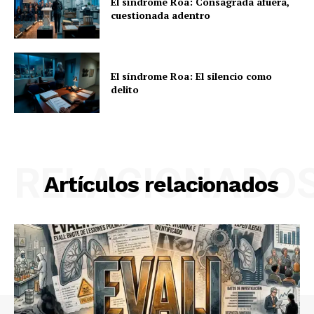
El síndrome Roa: Consagrada afuera,
cuestionada adentro
El síndrome Roa: El silencio como
delito
RELACIONADO
Artículos relacionados