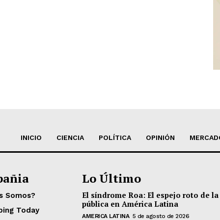
INICIO
CIENCIA
POLÍTICA
OPINIÓN
MERCAD
añia
Lo Último
El síndrome Roa: El espejo roto de la
es Somos?
pública en América Latina
ping Today
AMERICA LATINA
5 de agosto de 2026