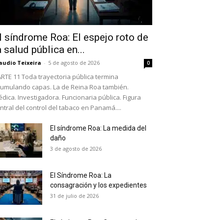
l síndrome Roa: El espejo roto de
a salud pública en...
audio Teixeira
-
5 de agosto de 2026
0
RTE 11 Toda trayectoria pública termina
umulando capas. La de Reina Roa también.
dica. Investigadora. Funcionaria pública. Figura
ntral del control del tabaco en Panamá....
El síndrome Roa: La medida del
daño
as últimas
3 de agosto de 2026
El Síndrome Roa: La
ario y recibe todas las
consagración y los expedientes
ión de daños en tu correo
31 de julio de 2026