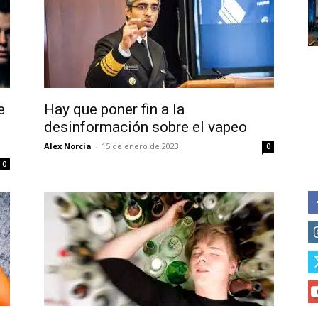
Subscribe to our daily clipping
of vaping and tobacco harm re
e
Hay que poner fin a la
desinformación sobre el vapeo
Alex Norcia
-
15 de enero de 2023
0
0