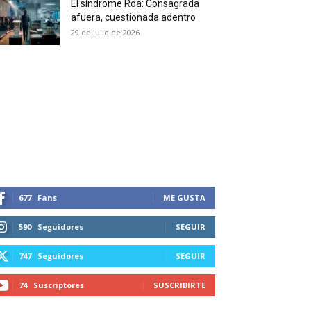
El síndrome Roa: Consagrada
 and receive all the news
afuera, cuestionada adentro
duction in your email.
29 de julio de 2026
SUBSCRIBIRSE
677
Fans
ME GUSTA
590
Seguidores
SEGUIR
747
Seguidores
SEGUIR
74
Suscriptores
SUSCRIBIRTE