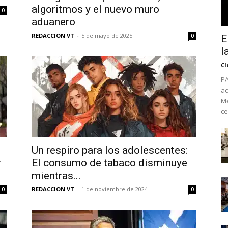
algoritmos y el nuevo muro
0
aduanero
REDACCION VT
-
5 de mayo de 2025
0
E
l
Cl
PA
ac
Mé
ce
No te pierdas de l
Un respiro para los adolescentes:
r
El consumo de tabaco disminuye
noticias
mientras...
Suscríbete a nuestro boletín di
REDACCION VT
-
1 de noviembre de 2024
0
0
noticias del vapeo y la reducc
electrónico.