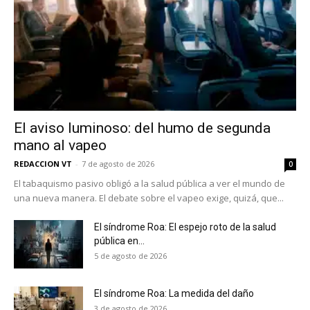
El aviso luminoso: del humo de segunda
mano al vapeo
REDACCION VT
-
7 de agosto de 2026
0
El tabaquismo pasivo obligó a la salud pública a ver el mundo de
una nueva manera. El debate sobre el vapeo exige, quizá, que...
El síndrome Roa: El espejo roto de la salud
pública en...
5 de agosto de 2026
El síndrome Roa: La medida del daño
3 de agosto de 2026