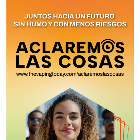
últimas noticias
Suscríbete a nuestro boletín diario y
recibe todas las noticias del vapeo y la
reducción de daños en tu correo
electrónico.
Subscribe to our daily clipping and
receive all the news of vaping and
tobacco harm reduction in your email.
SUBSCRIBIRSE