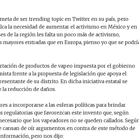
noticias
meta de ser trending topic en Twitter en su país, pero
Suscríbete a nuestro boletín di
lca la necesidad de aumentar el activismo en México y en
noticias del vapeo y la reducc
electrónico.
es de la región les falta un poco más de activismo,
 mayores entradas que en Europa, pienso yo que se podrí
Subscribe to our daily clipping
of vaping and tobacco harm re
rtación de productos de vapeo impuesta por el gobierno
ista frente a la propuesta de legislación que apoya el
esentante de su distrito. En dicha iniciativa estatal se
 la reducción de daños.
s a incorporarse a las esferas políticas para brindar
s regulatorias que favorezcan este invento que, según
 necesario que los vapeadores no se queden callados. Segú
 se cansan de oír argumentos en contra de este método de
nformación, pero nos dijo: