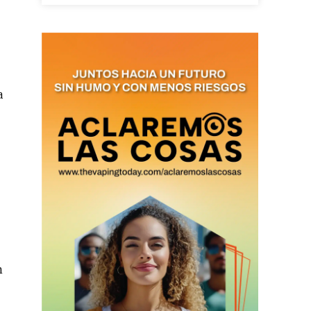
ario y recibe todas las
ión de daños en tu correo
a
 and receive all the news
duction in your email.
SUBSCRIBIRSE
n