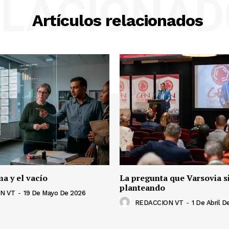
ELACIONAD
Artículos relacionados
a y el vacío
La pregunta que Varsovia s
planteando
N VT
-
19 De Mayo De 2026
REDACCION VT
-
1 De Abril D