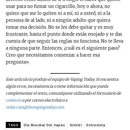
usar para no fumar un cigarrillo, hoy o ahora, no
quiero que me lo quiten ni a mí, ni a usted, ni a la
persona de al lado, ni a ningún adulto que quiera
tomar esa decisión. No se les debe quitar y es muy
frustrante, hasta el punto donde estás enojado y te das
cuenta de que seguir las reglas no funciona. No te lleva
a ninguna parte. Entonces, ¿cuál es el siguiente paso?
Creo que necesitamos comenzar a hacer esa
pregunta».
Este artículo lo produjo el equipo de Vaping Today. Si encuentra
algún error, inconsistencia o tiene información que pueda
complementar el texto, comuníquese utilizando el formulario de
contacto
o por correo electrónico a
redaccion@thevapingtoday.com
.
No te pierdas de las
TAGS
Día Mundial Del Vapeo
Dimitri
Entrevista