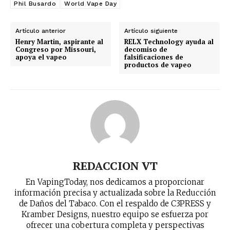
Phil Busardo
World Vape Day
últimas noticias
Artículo anterior
Artículo siguiente
Suscríbete a nuestro boletín diario y
Henry Martin, aspirante al
RELX Technology ayuda al
recibe todas las noticias del vapeo y la
Congreso por Missouri,
decomiso de
reducción de daños en tu correo
apoya el vapeo
falsificaciones de
productos de vapeo
electrónico.
Subscribe to our daily clipping and
receive all the news of vaping and
tobacco harm reduction in your email.
SUBSCRIBIRSE
REDACCION VT
En VapingToday, nos dedicamos a proporcionar
información precisa y actualizada sobre la Reducción
de Daños del Tabaco. Con el respaldo de C3PRESS y
Kramber Designs, nuestro equipo se esfuerza por
ofrecer una cobertura completa y perspectivas