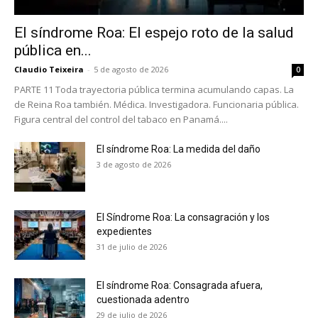
El síndrome Roa: El espejo roto de la salud
pública en...
Claudio Teixeira
-
5 de agosto de 2026
0
PARTE 11 Toda trayectoria pública termina acumulando capas. La
de Reina Roa también. Médica. Investigadora. Funcionaria pública.
Figura central del control del tabaco en Panamá....
No te pierdas de las
últimas noticias
El síndrome Roa: La medida del daño
3 de agosto de 2026
Suscríbete a nuestro boletín diario y
recibe todas las noticias del vapeo y la
reducción de daños en tu correo
El Síndrome Roa: La consagración y los
electrónico.
expedientes
31 de julio de 2026
Subscribe to our daily clipping and
receive all the news of vaping and
El síndrome Roa: Consagrada afuera,
tobacco harm reduction in your email.
cuestionada adentro
29 de julio de 2026