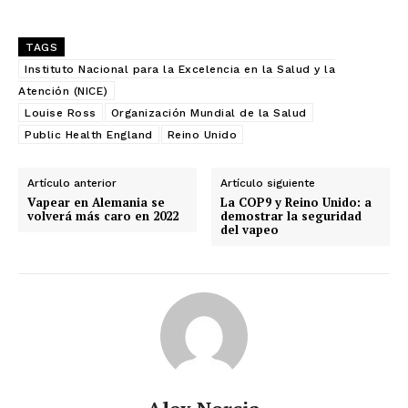
TAGS
Instituto Nacional para la Excelencia en la Salud y la
Atención (NICE)
Louise Ross
Organización Mundial de la Salud
Public Health England
Reino Unido
Artículo anterior
Artículo siguiente
Vapear en Alemania se
La COP9 y Reino Unido: a
volverá más caro en 2022
demostrar la seguridad
No te pierdas de las
del vapeo
últimas noticias
Suscríbete a nuestro boletín diario y
recibe todas las noticias del vapeo y la
reducción de daños en tu correo
electrónico.
Subscribe to our daily clipping and