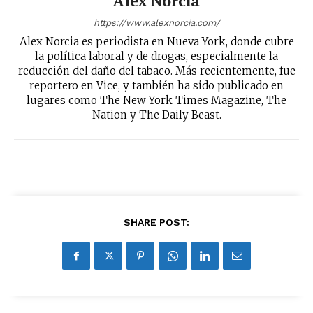
Alex Norcia
receive all the news of vaping and
tobacco harm reduction in your email.
https://www.alexnorcia.com/
Alex Norcia es periodista en Nueva York, donde cubre
la política laboral y de drogas, especialmente la
SUBSCRIBIRSE
reducción del daño del tabaco. Más recientemente, fue
reportero en Vice, y también ha sido publicado en
lugares como The New York Times Magazine, The
Nation y The Daily Beast.
SHARE POST: