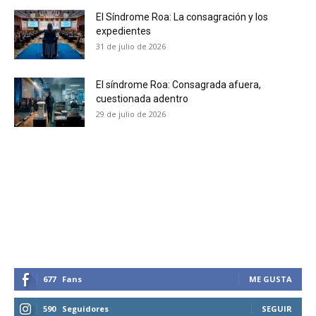
El Síndrome Roa: La consagración y los
No te pierdas de las
expedientes
31 de julio de 2026
últimas noticias
Suscríbete a nuestro boletín diario y
El síndrome Roa: Consagrada afuera,
cuestionada adentro
recibe todas las noticias del vapeo y la
reducción de daños en tu correo
29 de julio de 2026
electrónico.
Subscribe to our daily clipping and
receive all the news of vaping and
tobacco harm reduction in your email.
SUBSCRIBIRSE
677
Fans
ME GUSTA
590
Seguidores
SEGUIR