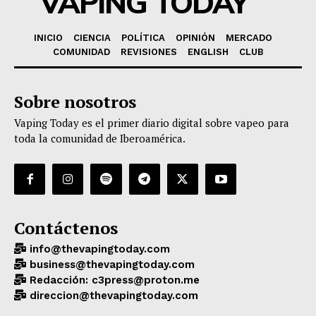
VAPING TODAY
INICIO
CIENCIA
POLÍTICA
OPINIÓN
MERCADO
COMUNIDAD
REVISIONES
ENGLISH
CLUB
Sobre nosotros
Vaping Today es el primer diario digital sobre vapeo para
toda la comunidad de Iberoamérica.
Contáctenos
info@thevapingtoday.com
business@thevapingtoday.com
Redacción: c3press@proton.me
direccion@thevapingtoday.com