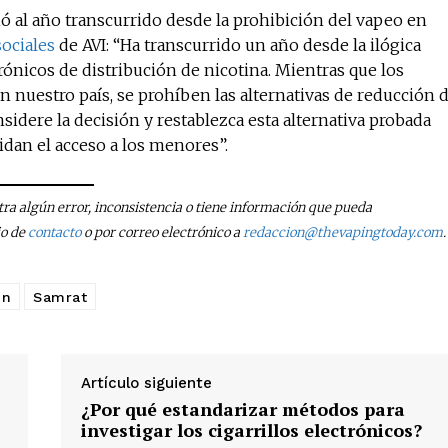
 al año transcurrido desde la prohibición del vapeo en
sociales
de AVI: “Ha transcurrido un año desde la ilógica
trónicos de distribución de nicotina. Mientras que los
 nuestro país, se prohíben las alternativas de reducción 
sidere la decisión y restablezca esta alternativa probada
dan el acceso a los menores”.
tra algún error, inconsistencia o tiene información que pueda
io de
contacto
o por correo electrónico a
redaccion@thevapingtoday.com
.
ón
Samrat
Artículo siguiente
¿Por qué estandarizar métodos para
investigar los cigarrillos electrónicos?