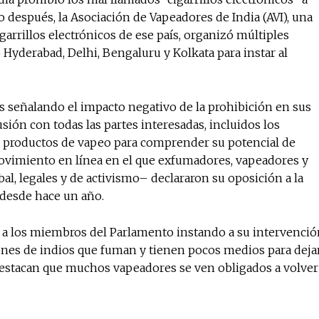
o después, la Asociación de Vapeadores de India (AVI), una
Suscríbete a nuestro boletín di
garrillos electrónicos de ese país, organizó múltiples
noticias del vapeo y la reducc
Hyderabad, Delhi, Bengaluru y Kolkata para instar al
electrónico.
Subscribe to our daily clipping
s señalando el impacto negativo de la prohibición en sus
of vaping and tobacco harm re
sión con todas las partes interesadas, incluidos los
e productos de vapeo para comprender su potencial de
vimiento en línea en el que exfumadores, vapeadores y
al, legales y de activismo– declararon su oposición a la
 desde hace un año.
 a los miembros del Parlamento instando a su intervenció
llones de indios que fuman y tienen pocos medios para deja
destacan que muchos vapeadores se ven obligados a volver