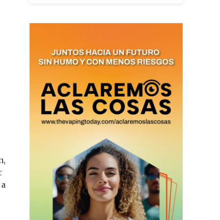
ario y recibe todas las
ión de daños en tu correo
 and receive all the news
duction in your email.
SUBSCRIBIRSE
n,
r
 a