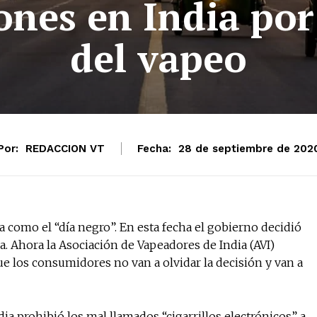
ones en India por
del vapeo
Por:
REDACCION VT
Fecha:
28 de septiembre de 202
 como el “día negro”. En esta fecha el gobierno decidió
a. Ahora la Asociación de Vapeadores de India (AVI)
e los consumidores no van a olvidar la decisión y van a
No te pierdas de l
noticias
ia prohibió los mal llamados “cigarrillos electrónicos” a