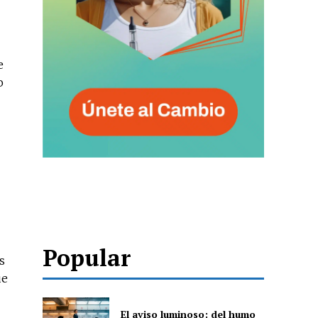
e
o
Popular
s
ue
El aviso luminoso: del humo