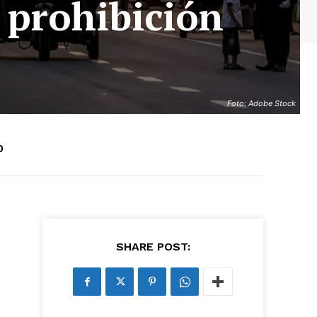
 prohibición
Foto: Adobe Stock
0
SHARE POST:
as últimas