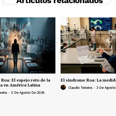
Artículos relacionados
Roa: El espejo roto de la
El síndrome Roa: La medid
ca en América Latina
Claudio Teixeira
-
3 De Agosto
xeira
-
5 De Agosto De 2026