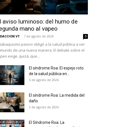
l aviso luminoso: del humo de
egunda mano al vapeo
DACCION VT
-
7 de agosto de 2026
0
 tabaquismo pasivo obligó a la salud pública a ver
 mundo de una nueva manera. El debate sobre el
peo exige, quizá, que...
El síndrome Roa: El espejo roto
de la salud pública en...
as últimas
5 de agosto de 2026
El síndrome Roa: La medida del
daño
ario y recibe todas las
3 de agosto de 2026
ión de daños en tu correo
El Síndrome Roa: La
 and receive all the news