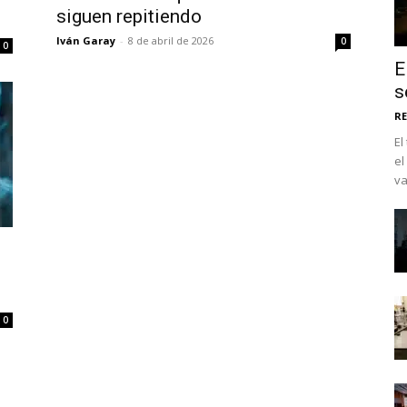
siguen repitiendo
Iván Garay
-
8 de abril de 2026
0
0
E
s
RE
El
el
va
No te pierdas de l
noticias
0
Suscríbete a nuestro boletín di
noticias del vapeo y la reducc
electrónico.
Subscribe to our daily clipping