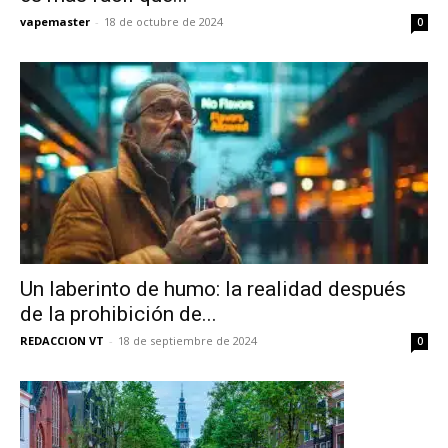
vapemaster
-
18 de octubre de 2024
0
Un laberinto de humo: la realidad después
de la prohibición de...
REDACCION VT
-
18 de septiembre de 2024
0