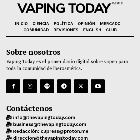
VAPING TODAY
NEWS
INICIO
CIENCIA
POLÍTICA
OPINIÓN
MERCADO
COMUNIDAD
REVISIONES
ENGLISH
CLUB
Sobre nosotros
Vaping Today es el primer diario digital sobre vapeo para
toda la comunidad de Iberoamérica.
Contáctenos
info@thevapingtoday.com
business@thevapingtoday.com
Redacción: c3press@proton.me
direccion@thevapingtoday.com