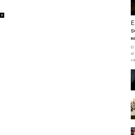
0
E
s
RE
El
el
va
No te pierdas de l
noticias
Suscríbete a nuestro boletín di
noticias del vapeo y la reducc
electrónico.
Subscribe to our daily clipping