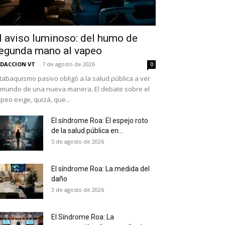
l aviso luminoso: del humo de
egunda mano al vapeo
DACCION VT
-
7 de agosto de 2026
0
 tabaquismo pasivo obligó a la salud pública a ver
 mundo de una nueva manera. El debate sobre el
peo exige, quizá, que...
El síndrome Roa: El espejo roto
de la salud pública en...
as últimas
5 de agosto de 2026
El síndrome Roa: La medida del
daño
ario y recibe todas las
3 de agosto de 2026
ión de daños en tu correo
El Síndrome Roa: La
 and receive all the news