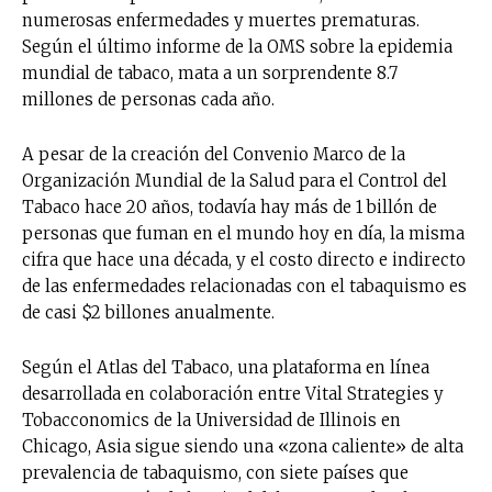
numerosas enfermedades y muertes prematuras.
Suscríbete a nuestro boletín diario y
Según el último informe de la OMS sobre la epidemia
recibe todas las noticias del vapeo y la
mundial de tabaco, mata a un sorprendente 8.7
reducción de daños en tu correo
millones de personas cada año.
electrónico.
A pesar de la creación del Convenio Marco de la
Subscribe to our daily clipping and
Organización Mundial de la Salud para el Control del
receive all the news of vaping and
Tabaco hace 20 años, todavía hay más de 1 billón de
tobacco harm reduction in your email.
personas que fuman en el mundo hoy en día, la misma
cifra que hace una década, y el costo directo e indirecto
SUBSCRIBIRSE
de las enfermedades relacionadas con el tabaquismo es
de casi $2 billones anualmente.
Según el Atlas del Tabaco, una plataforma en línea
desarrollada en colaboración entre Vital Strategies y
Tobacconomics de la Universidad de Illinois en
Chicago, Asia sigue siendo una «zona caliente» de alta
prevalencia de tabaquismo, con siete países que