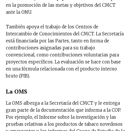
en la promoción de las metas y objetivos del CMCT
ante la ONU.
Suscríbete a nuestro boletín diario y
recibe todas las noticias del vapeo y la
reducción de daños en tu correo
También apoya el trabajo de los Centros de
electrónico.
Intercambio de Conocimientos del CMCT. La Secretaría
está financiada por las Partes, tanto en forma de
Subscribe to our daily clipping and
contribuciones asignadas para su trabajo
receive all the news of vaping and
convencional, como contribuciones voluntarias para
tobacco harm reduction in your email.
proyectos específicos. La evaluación se hace con base
en una fórmula relacionada con el producto interno
SUBSCRIBIRSE
bruto (PIB).
La OMS
La OMS alberga a la Secretaría del CMCT y le entrega
gran parte de la documentación que informa a la COP.
Por ejemplo, el Informe sobre la investigación y las
pruebas relativas a los productos de tabaco novedosos