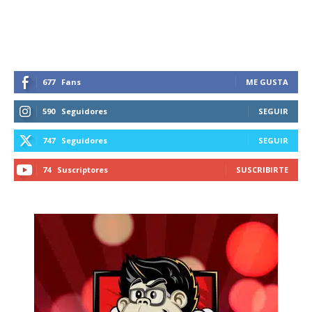
recibe todas las noticias del vapeo y la
reducción de daños en tu correo
electrónico.
Subscribe to our daily clipping and
receive all the news of vaping and
677
Fans
ME GUSTA
tobacco harm reduction in your email.
590
Seguidores
SEGUIR
SUBSCRIBIRSE
747
Seguidores
SEGUIR
74
Suscriptores
SUSCRIBIRTE