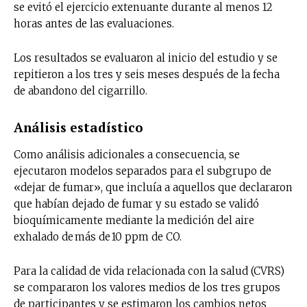
se evitó el ejercicio extenuante durante al menos 12
horas antes de las evaluaciones.
Suscríbete a nuestro boletín diario y
recibe todas las noticias del vapeo y la
reducción de daños en tu correo
Los resultados se evaluaron al inicio del estudio y se
electrónico.
repitieron a los tres y seis meses después de la fecha
de abandono del cigarrillo.
Subscribe to our daily clipping and
receive all the news of vaping and
Análisis estadístico
tobacco harm reduction in your email.
Como análisis adicionales a consecuencia, se
SUBSCRIBIRSE
ejecutaron modelos separados para el subgrupo de
«dejar de fumar», que incluía a aquellos que declararon
que habían dejado de fumar y su estado se validó
bioquímicamente mediante la medición del aire
exhalado de más de 10 ppm de CO.
Para la calidad de vida relacionada con la salud (CVRS)
se compararon los valores medios de los tres grupos
de participantes y se estimaron los cambios netos