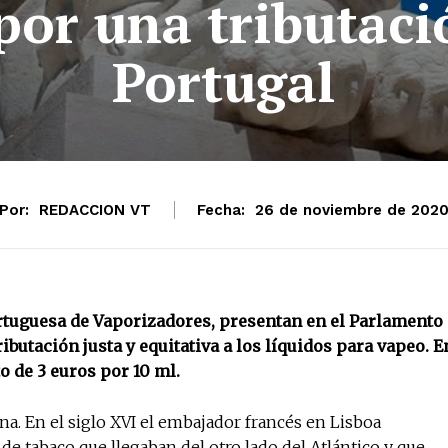
or una tributació
Portugal
Por:
REDACCION VT
Fecha:
26 de noviembre de 202
rtuguesa de Vaporizadores, presentan en el Parlamento
butación justa y equitativa a los líquidos para vapeo. E
o de 3 euros por 10 ml.
ina. En el siglo XVI el embajador francés en Lisboa
de tabaco que llegaban del otro lado del Atlántico y que