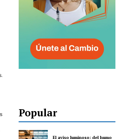
s.
Popular
es
s
El aviso luminoso: del humo