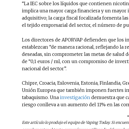
“La IEC sobre los líquidos que contienen nicotina
implica una mayor carga financiera y un mayor
adquisitivo; la carga fiscal focalizada fomenta 
el tejido empresarial del sector, el número de pu
Los directores de APORVAP defienden que los im
establezcan “de manera racional, reflejando la r
deseadas, sin comprometer las metas de salud de
de “0,1 euros / ml, con un compromiso de inverti
nacional del sector”.
Chipre, Croacia, Eslovenia, Estonia, Finlandia, G
Unión Europea que también imponen fuertes imp
tabaquismo. Una
investigación
demuestra que ca
riesgo conlleva a un aumento del 11% en las comp
Este artículo lo produjo el equipo de Vaping Today. Si encuen