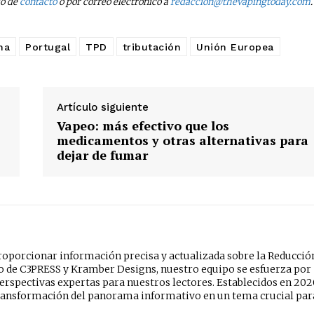
io de
contacto
o por correo electrónico a
redaccion@thevapingtoday.com
.
na
Portugal
TPD
tributación
Unión Europea
Artículo siguiente
Vapeo: más efectivo que los
medicamentos y otras alternativas para
dejar de fumar
oporcionar información precisa y actualizada sobre la Reducció
do de C3PRESS y Kramber Designs, nuestro equipo se esfuerza por
erspectivas expertas para nuestros lectores. Establecidos en 202
ansformación del panorama informativo en un tema crucial par