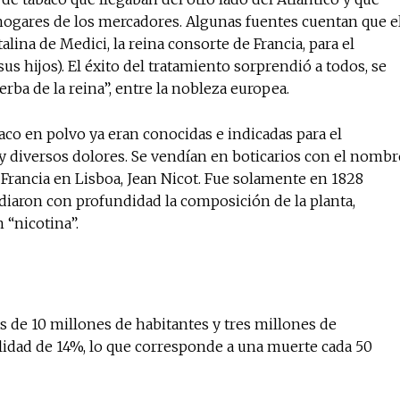
hogares de los mercadores. Algunas fuentes cuentan que e
ina de Medici, la reina consorte de Francia, para el
us hijos). El éxito del tratamiento sorprendió a todos, se
No te pierdas de l
ierba de la reina”, entre la nobleza europea.
noticias
baco en polvo ya eran conocidas e indicadas para el
 y diversos dolores. Se vendían en boticarios con el nombr
Suscríbete a nuestro boletín di
noticias del vapeo y la reducc
Francia en Lisboa, Jean Nicot. Fue solamente en 1828
electrónico.
diaron con profundidad la composición de la planta,
 “nicotina”.
Subscribe to our daily clipping
of vaping and tobacco harm re
s de 10 millones de habitantes y tres millones de
lidad de 14%, lo que corresponde a una muerte cada 50