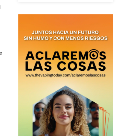
l
as últimas
e
ario y recibe todas las
ión de daños en tu correo
 and receive all the news
duction in your email.
SUBSCRIBIRSE