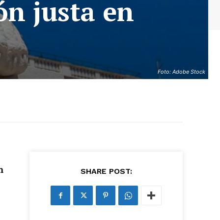
n justa en
Foto: Adobe Stock
0
n
SHARE POST: