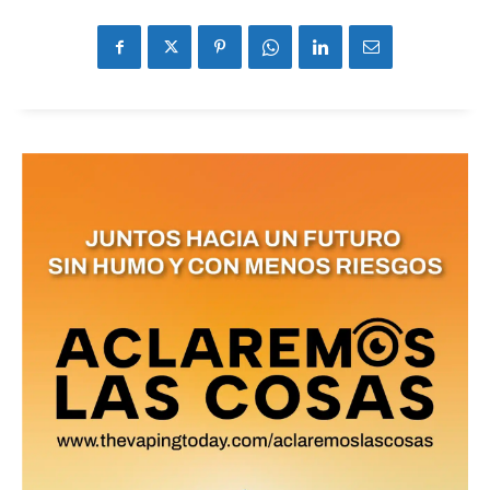
No te pierdas de las
últimas noticias
Suscríbete a nuestro boletín diario y
recibe todas las noticias del vapeo y la
reducción de daños en tu correo
electrónico.
Subscribe to our daily clipping and
receive all the news of vaping and
tobacco harm reduction in your email.
SUBSCRIBIRSE