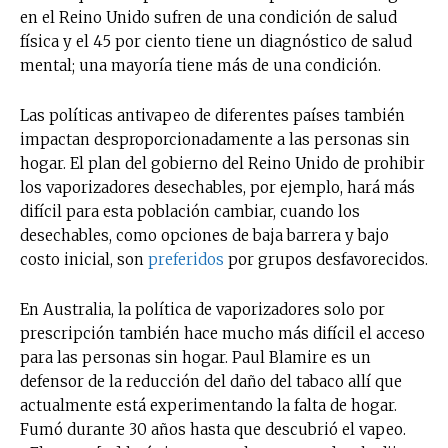
en el Reino Unido sufren de una condición de salud
física y el 45 por ciento tiene un diagnóstico de salud
No te pierdas de las
mental; una mayoría tiene más de una condición.
últimas noticias
Las políticas antivapeo de diferentes países también
Suscríbete a nuestro boletín diario y
impactan desproporcionadamente a las personas sin
recibe todas las noticias del vapeo y la
hogar. El plan del gobierno del Reino Unido de prohibir
reducción de daños en tu correo
los vaporizadores desechables, por ejemplo, hará más
electrónico.
difícil para esta población cambiar, cuando los
desechables, como opciones de baja barrera y bajo
Subscribe to our daily clipping and
receive all the news of vaping and
costo inicial, son
preferidos
por grupos desfavorecidos.
tobacco harm reduction in your email.
En Australia, la política de vaporizadores solo por
SUBSCRIBIRSE
prescripción también hace mucho más difícil el acceso
para las personas sin hogar. Paul Blamire es un
defensor de la reducción del daño del tabaco allí que
actualmente está experimentando la falta de hogar.
Fumó durante 30 años hasta que descubrió el vapeo.