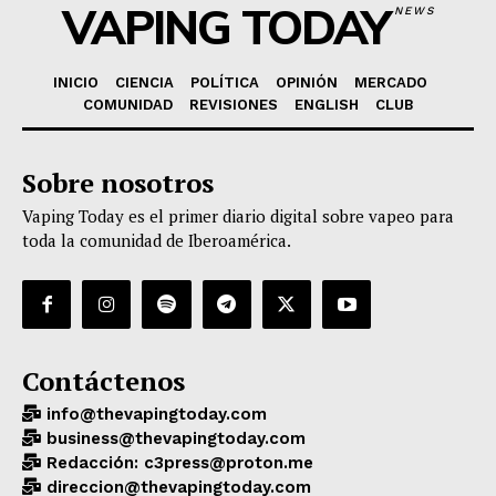
VAPING TODAY
NEWS
INICIO
CIENCIA
POLÍTICA
OPINIÓN
MERCADO
COMUNIDAD
REVISIONES
ENGLISH
CLUB
Sobre nosotros
Vaping Today es el primer diario digital sobre vapeo para
toda la comunidad de Iberoamérica.
Contáctenos
info@thevapingtoday.com
business@thevapingtoday.com
Redacción: c3press@proton.me
direccion@thevapingtoday.com