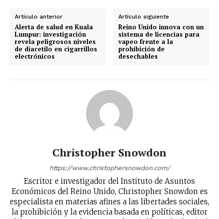
Artículo anterior
Artículo siguiente
Alerta de salud en Kuala
Reino Unido innova con un
Lumpur: investigación
sistema de licencias para
revela peligrosos niveles
vapeo frente a la
de diacetilo en cigarrillos
prohibición de
No te pierdas de las
electrónicos
desechables
últimas noticias
Suscríbete a nuestro boletín diario y
recibe todas las noticias del vapeo y la
reducción de daños en tu correo
electrónico.
Subscribe to our daily clipping and
Christopher Snowdon
receive all the news of vaping and
tobacco harm reduction in your email.
https://www.christophersnowdon.com/
Escritor e investigador del Instituto de Asuntos
SUBSCRIBIRSE
Económicos del Reino Unido, Christopher Snowdon es
especialista en materias afines a las libertades sociales,
la prohibición y la evidencia basada en políticas, editor