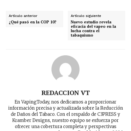
No te pierdas de las
últimas noticias
Artículo anterior
Artículo siguiente
¿Qué pasó en la COP 10?
Nuevo estudio revela
eficacia del vapeo en la
Suscríbete a nuestro boletín diario y
lucha contra el
recibe todas las noticias del vapeo y la
tabaquismo
reducción de daños en tu correo
electrónico.
Subscribe to our daily clipping and
receive all the news of vaping and
tobacco harm reduction in your email.
SUBSCRIBIRSE
REDACCION VT
En VapingToday, nos dedicamos a proporcionar
información precisa y actualizada sobre la Reducción
de Daños del Tabaco. Con el respaldo de C3PRESS y
Kramber Designs, nuestro equipo se esfuerza por
ofrecer una cobertura completa y perspectivas