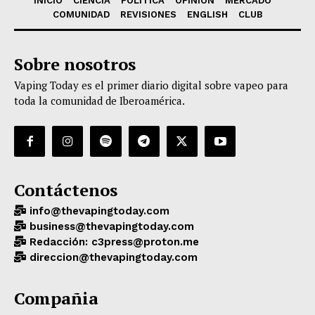
INICIO
CIENCIA
POLÍTICA
OPINIÓN
MERCADO
COMUNIDAD
REVISIONES
ENGLISH
CLUB
Sobre nosotros
Vaping Today es el primer diario digital sobre vapeo para
toda la comunidad de Iberoamérica.
Contáctenos
info@thevapingtoday.com
business@thevapingtoday.com
Redacción: c3press@proton.me
direccion@thevapingtoday.com
Compañia