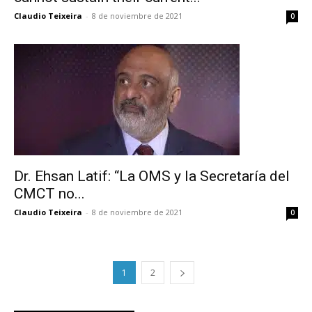
reducción de daños en tu correo
Claudio Teixeira
-
8 de noviembre de 2021
0
electrónico.
Subscribe to our daily clipping and
receive all the news of vaping and
tobacco harm reduction in your email.
SUBSCRIBIRSE
Dr. Ehsan Latif: “La OMS y la Secretaría del
CMCT no...
Claudio Teixeira
-
8 de noviembre de 2021
0
1
2