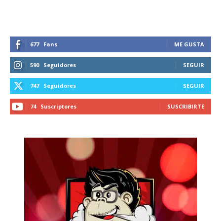
677
Fans
ME GUSTA
590
Seguidores
SEGUIR
747
Seguidores
SEGUIR
74
Suscriptores
SUSCRIBIRTE