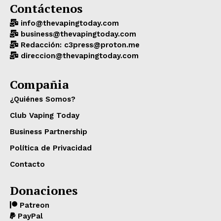
Contáctenos
info@thevapingtoday.com
business@thevapingtoday.com
Redacción: c3press@proton.me
direccion@thevapingtoday.com
Compañia
¿Quiénes Somos?
Club Vaping Today
Business Partnership
Política de Privacidad
Contacto
Donaciones
Patreon
PayPal