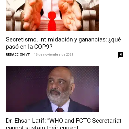
Secretismo, intimidación y ganancias: ¿qué
pasó en la COP9?
REDACCION VT
-
16 de noviembre de 2021
0
No te pierdas de las
últimas noticias
Suscríbete a nuestro boletín diario y
Dr. Ehsan Latif: “WHO and FCTC Secretariat
recibe todas las noticias del vapeo y la
cannot sustain their current...