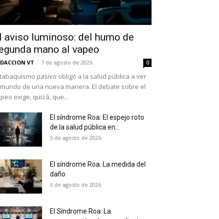
l aviso luminoso: del humo de
egunda mano al vapeo
DACCION VT
-
7 de agosto de 2026
0
 tabaquismo pasivo obligó a la salud pública a ver
 mundo de una nueva manera. El debate sobre el
peo exige, quizá, que...
El síndrome Roa: El espejo roto
de la salud pública en...
as últimas
5 de agosto de 2026
El síndrome Roa: La medida del
daño
ario y recibe todas las
3 de agosto de 2026
ión de daños en tu correo
El Síndrome Roa: La
 and receive all the news