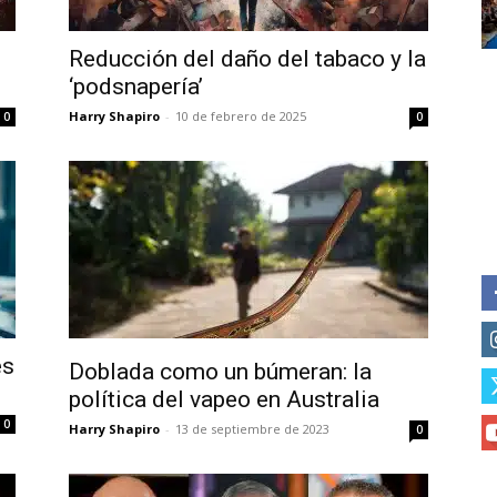
of vaping and tobacco harm re
Reducción del daño del tabaco y la
‘podsnapería’
Harry Shapiro
-
10 de febrero de 2025
0
0
es
Doblada como un búmeran: la
política del vapeo en Australia
0
Harry Shapiro
-
13 de septiembre de 2023
0