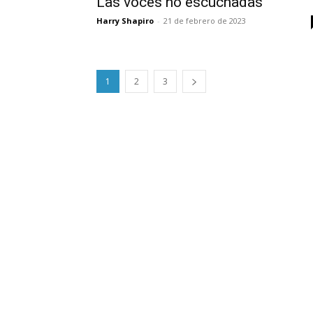
Las voces no escuchadas
Harry Shapiro
-
21 de febrero de 2023
1
2
3