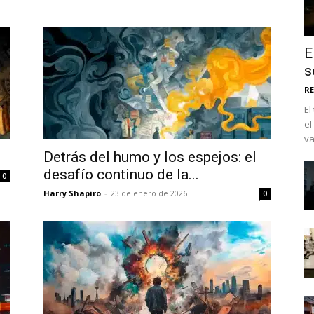
E
s
RE
El
el
va
Detrás del humo y los espejos: el
desafío continuo de la...
0
Harry Shapiro
-
23 de enero de 2026
No te pierdas de l
0
noticias
Suscríbete a nuestro boletín di
noticias del vapeo y la reducc
electrónico.
Subscribe to our daily clipping