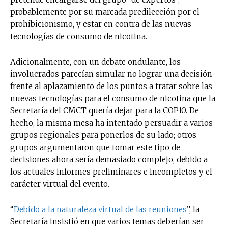
probablemente por su marcada predilección por el
Suscríbete a nuestro boletín diario y
prohibicionismo, y estar en contra de las nuevas
recibe todas las noticias del vapeo y la
tecnologías de consumo de nicotina.
reducción de daños en tu correo
electrónico.
Adicionalmente, con un debate ondulante, los
involucrados parecían simular no lograr una decisión
Subscribe to our daily clipping and
receive all the news of vaping and
frente al aplazamiento de los puntos a tratar sobre las
tobacco harm reduction in your email.
nuevas tecnologías para el consumo de nicotina que la
Secretaría del CMCT quería dejar para la COP10. De
hecho, la misma mesa ha intentado persuadir a varios
SUBSCRIBIRSE
grupos regionales para ponerlos de su lado; otros
grupos argumentaron que tomar este tipo de
decisiones ahora sería demasiado complejo, debido a
los actuales informes preliminares e incompletos y el
carácter virtual del evento.
“
Debido a la naturaleza virtual de las reuniones
”, la
Secretaría insistió en que varios temas deberían ser