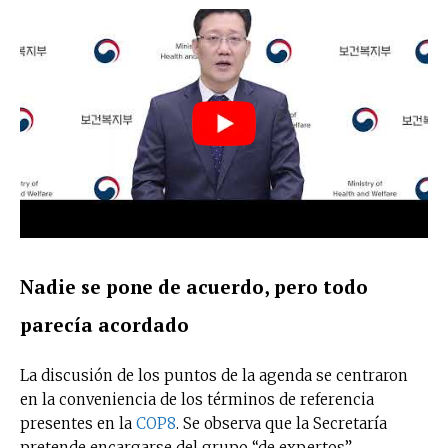
Nadie se pone de acuerdo, pero todo
parecía acordado
La discusión de los puntos de la agenda se centraron
en la conveniencia de los términos de referencia
No te pierdas de las
presentes en la
COP8
. Se observa que la Secretaría
últimas noticias
pretende encargarse del grupo “de expertos”,