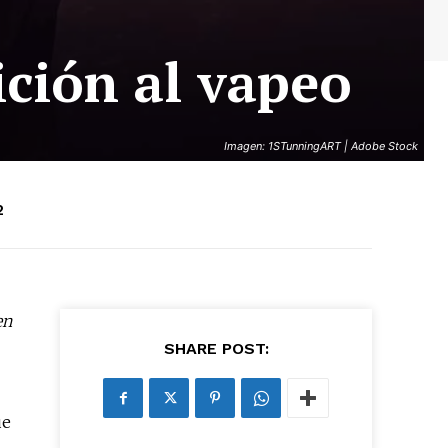
ición al vapeo
Imagen: 1STunningART | Adobe Stock
2
en
SHARE POST:
ue