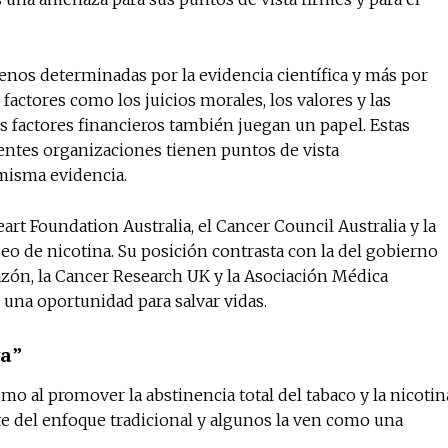
menos determinadas por la evidencia científica y más por
No te pierdas de l
 factores como los juicios morales, los valores y las
noticias
 los factores financieros también juegan un papel. Estas
entes organizaciones tienen puntos de vista
 misma evidencia.
Suscríbete a nuestro boletín di
noticias del vapeo y la reducc
electrónico.
eart Foundation Australia, el Cancer Council Australia y la
eo de nicotina. Su posición contrasta con la del gobierno
Subscribe to our daily clipping
azón, la Cancer Research UK y la Asociación Médica
of vaping and tobacco harm re
 una oportunidad para salvar vidas.
va”
smo al promover la abstinencia total del tabaco y la nicotin
te del enfoque tradicional y algunos la ven como una