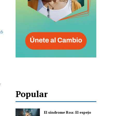
16
e
Popular
El síndrome Roa: El espejo