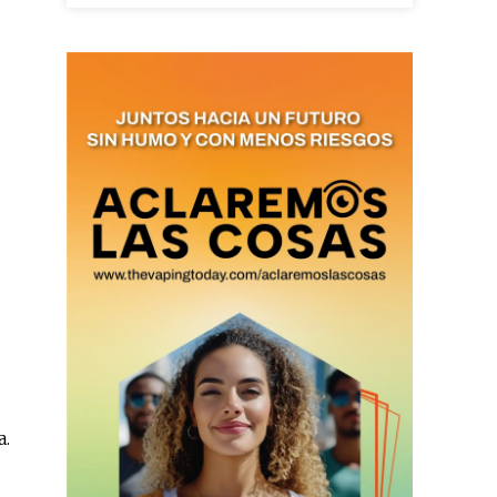
as últimas
ario y recibe todas las
ión de daños en tu correo
 and receive all the news
duction in your email.
SUBSCRIBIRSE
a.