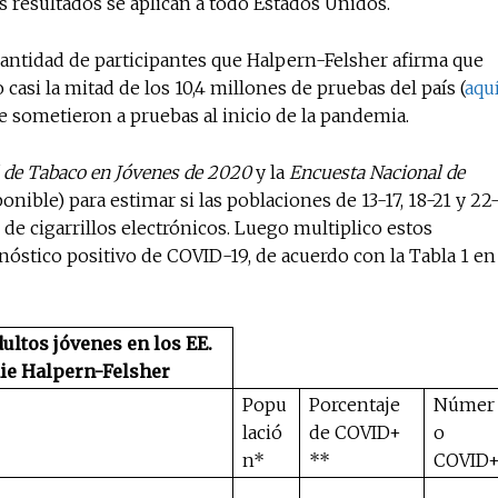
 resultados se aplican a todo Estados Unidos.
 cantidad de participantes que Halpern-Felsher afirma que
asi la mitad de los 10,4 millones de pruebas del país (
aqu
se sometieron a pruebas al inicio de la pandemia.
 de Tabaco en Jóvenes de 2020
y la
Encuesta Nacional de
onible) para estimar si las poblaciones de 13-17, 18-21 y 22
de cigarrillos electrónicos. Luego multiplico estos
óstico positivo de COVID-19, de acuerdo con la Tabla 1 en
ultos jóvenes en los EE.
nie Halpern-Felsher
Popu
Porcentaje
Númer
lació
de COVID+
o
n*
**
COVID