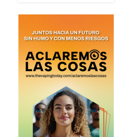
as últimas
s
ario y recibe todas las
ión de daños en tu correo
 and receive all the news
duction in your email.
SUBSCRIBIRSE