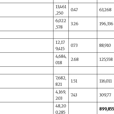
13,461
0.47
63,268
,250
6,022
3.26
196,336
,578
12,17
0.73
88,910
9,415
4,684,
2.68
125,558
018
7,682,
1.51
116,011
821
4,169,
7.43
309,77
203
48,20
899,85
0,285