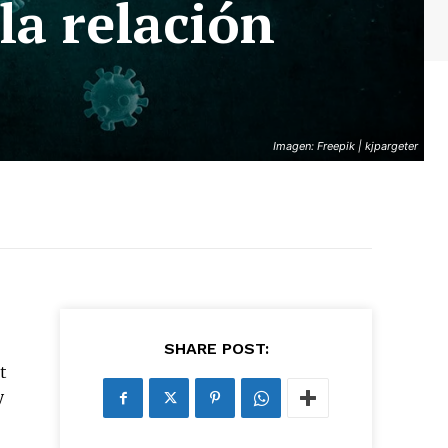
 la relación
Imagen: Freepik | kjpargeter
SHARE POST:
t
y