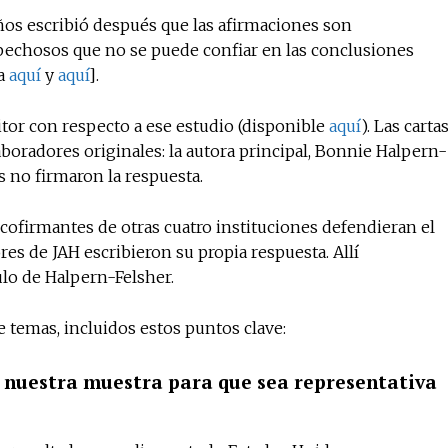
os escribió después que las afirmaciones son
spechosos que no se puede confiar en las conclusiones
ea
aquí
y
aquí
].
No te pierdas de l
noticias
itor con respecto a ese estudio (disponible
aquí
). Las carta
aboradores originales: la autora principal, Bonnie Halpern-
s no firmaron la respuesta.
Suscríbete a nuestro boletín di
noticias del vapeo y la reducc
electrónico.
cofirmantes de otras cuatro instituciones defendieran el
res de JAH escribieron su propia respuesta. Allí
Subscribe to our daily clipping
lo de Halpern-Felsher.
of vaping and tobacco harm re
e temas, incluidos estos puntos clave:
s nuestra muestra para que sea representativa