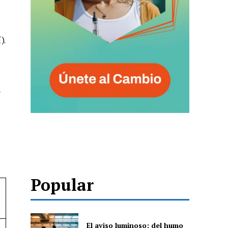
í
).
-
Popular
+
El aviso luminoso: del humo