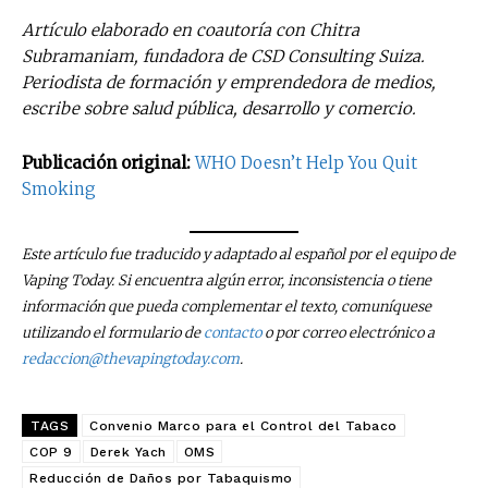
últimas noticias
Artículo elaborado en coautoría con Chitra
Suscríbete a nuestro boletín diario y
Subramaniam, fundadora de CSD Consulting Suiza.
recibe todas las noticias del vapeo y la
Periodista de formación y emprendedora de medios,
reducción de daños en tu correo
escribe sobre salud pública, desarrollo y comercio.
electrónico.
Publicación original:
WHO Doesn’t Help You Quit
Subscribe to our daily clipping and
Smoking
receive all the news of vaping and
tobacco harm reduction in your email.
Este artículo fue traducido y adaptado al español por el equipo de
SUBSCRIBIRSE
Vaping Today. Si encuentra algún error, inconsistencia o tiene
información que pueda complementar el texto, comuníquese
utilizando el formulario de
contacto
o por correo electrónico a
redaccion@thevapingtoday.com
.
TAGS
Convenio Marco para el Control del Tabaco
COP 9
Derek Yach
OMS
Reducción de Daños por Tabaquismo